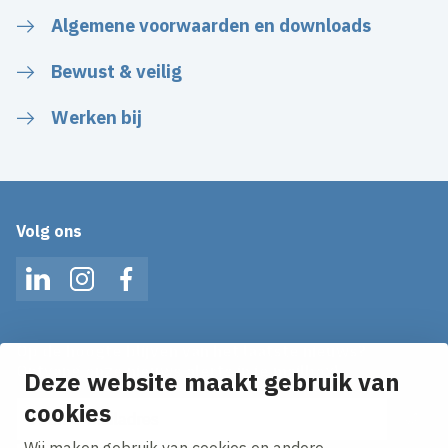
Algemene voorwaarden en downloads
Bewust & veilig
Werken bij
Volg ons
LinkedIn
Instagram
Facebook
Op de hoogte blijven van het laatste nieuws?
Ontvang onze nieuws alerts in je mailbox!
Deze website maakt gebruik van
E-mailadres
cookies