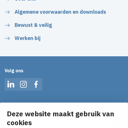
Algemene voorwaarden en downloads
Bewust & veilig
Werken bij
Volg ons
LinkedIn
Instagram
Facebook
Op de hoogte blijven van het laatste nieuws?
Ontvang onze nieuws alerts in je mailbox!
Deze website maakt gebruik van
cookies
E-mailadres