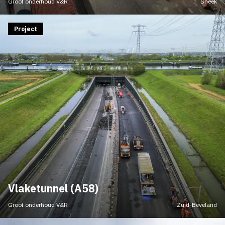
Groot onderhoud V&R
Sneek
Project
Vlaketunnel (A58)
Groot onderhoud V&R
Zuid-Beveland