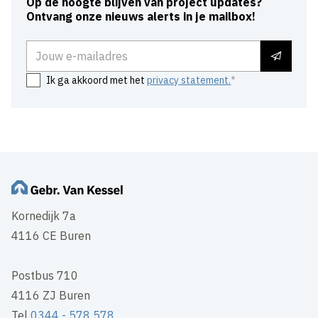
Op de hoogte blijven van project updates?
Ontvang onze nieuws alerts in je mailbox!
E-mailadres
Ik ga akkoord met het
privacy statement.
Kornedijk 7a
4116 CE Buren
Postbus 710
4116 ZJ Buren
Tel
0344 - 578 578