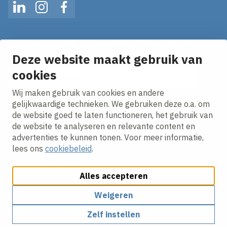
LinkedIn
Instagram
Facebook
Op de hoogte blijven van het laatste nieuws?
Ontvang onze nieuws alerts in je mailbox!
Deze website maakt gebruik van
E-mailadres
cookies
Wij maken gebruik van cookies en andere
Ik ga akkoord met het
privacy statement.
gelijkwaardige technieken. We gebruiken deze o.a. om
de website goed te laten functioneren, het gebruik van
de website te analyseren en relevante content en
advertenties te kunnen tonen. Voor meer informatie,
lees ons
cookiebeleid
.
Alles accepteren
Cookies aanpassen
Cookie beleid
Privacy policy
Responsible disclosure
Weigeren
Zelf instellen