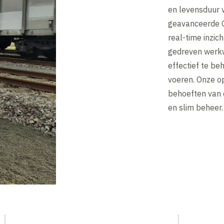
en levensduur v
geavanceerde 
real-time inzic
gedreven werkwi
effectief te be
voeren. Onze op
behoeften van 
en slim beheer.