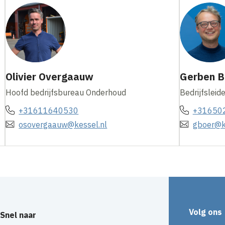
Olivier Overgaauw
Gerben B
Hoofd bedrijfsbureau Onderhoud
Bedrijfslei
+31611640530
+31650
osovergaauw@kessel.nl
gboer@k
Volg ons
Snel naar