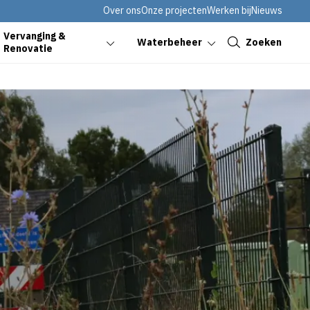
Over ons
Onze projecten
Werken bij
Nieuws
Sluiten
Vervanging &
Zoeken
Waterbeheer
Renovatie