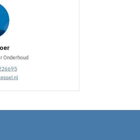
oer
der Onderhoud
226695
essel.nl