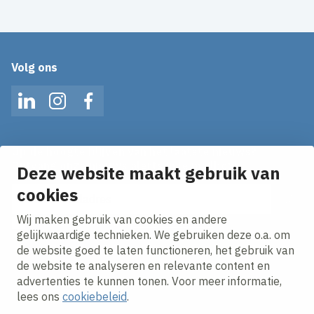
Volg ons
LinkedIn
Instagram
Facebook
Op de hoogte blijven van het laatste nieuws?
Ontvang onze nieuws alerts in je mailbox!
Deze website maakt gebruik van
cookies
E-mailadres
Wij maken gebruik van cookies en andere
Ik ga akkoord met het
privacy statement.
gelijkwaardige technieken. We gebruiken deze o.a. om
de website goed te laten functioneren, het gebruik van
de website te analyseren en relevante content en
advertenties te kunnen tonen. Voor meer informatie,
lees ons
cookiebeleid
.