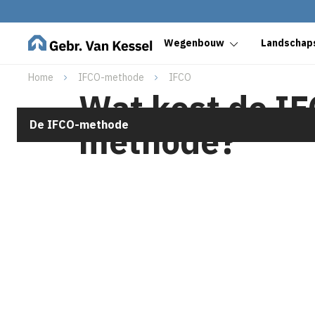
Wegenbouw
Landschaps
Home
IFCO-methode
IFCO
Wat kost de I
De IFCO-methode
methode?