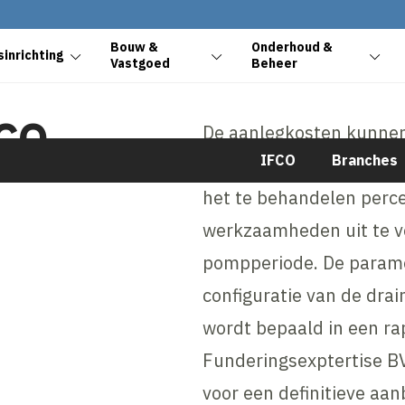
Bouw &
Onderhoud &
inrichting
Vastgoed
Beheer
FCO-
De aanlegkosten kunnen 
IFCO
Branches
volgende componenten zi
het te behandelen perc
werkzaamheden uit te v
pompperiode. De param
configuratie van de drai
wordt bepaald in een r
Funderingsexptertise BV
voor een definitieve aan