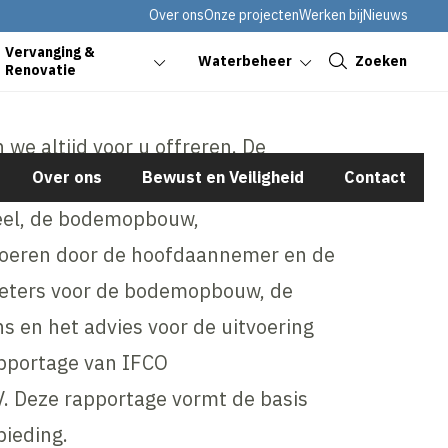
Over ons
Onze projecten
Werken bij
Nieuws
Sluiten
Vervanging &
Zoeken
Waterbeheer
Renovatie
we altijd voor u offreren. De
Over ons
Bewust en Veiligheid
Contact
jn daarbij van belang; de vorm van
eel, de bodemopbouw,
oeren door de hoofdaannemer en de
eters voor de bodemopbouw, de
ns en het advies voor de uitvoering
apportage van IFCO
. Deze rapportage vormt de basis
bieding.