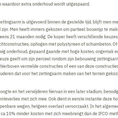
en waardoor extra onderhoud wordt uitgespaard.
ettingsarm is uitgevoerd binnen de gestelde tijd, blijft men met 
 zijn. Men heeft immers gekozen om partieel bouwrijp te ma
 eens 21 maanden nodig. De koper heeft verschillende keuzes
chtconstructies, ophogen met polystyreen of schuimbeton. Of h
uwig onderhoud, gepaard gaande met hoge kosten, ongemak en
euze geeft om zijn perceel rondom zijn bebouwing zettingsarm
de hierboven vermelde constructies of een van deze constructie
cluderen dat voor het zettingsarm maken van het terrein gekoz
gte en het verwijderen hiervan in een later stadium, benodig
teverlies met zich mee. Ook dient in eerste instantie deze h
penbare wegen, hetgeen overlast veroorzaakt. In het algeme
 ca 10% minder kosten met zich meebrengt dan de IFCO-met