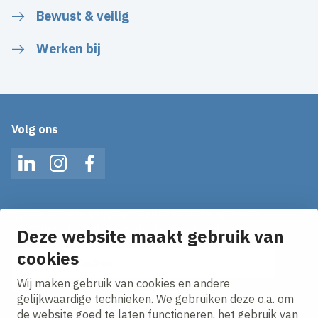
Bewust & veilig
Werken bij
Volg ons
LinkedIn
Instagram
Facebook
Op de hoogte blijven van het laatste nieuws?
Ontvang onze nieuws alerts in je mailbox!
Deze website maakt gebruik van
E-mailadres
cookies
Wij maken gebruik van cookies en andere
Ik ga akkoord met het
privacy statement.
gelijkwaardige technieken. We gebruiken deze o.a. om
de website goed te laten functioneren, het gebruik van