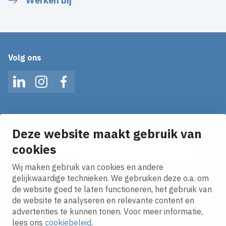
Werken bij
Volg ons
LinkedIn
Instagram
Facebook
Op de hoogte blijven van het laatste nieuws?
Ontvang onze nieuws alerts in je mailbox!
Deze website maakt gebruik van
cookies
E-mailadres
Wij maken gebruik van cookies en andere
Ik ga akkoord met het
privacy statement.
gelijkwaardige technieken. We gebruiken deze o.a. om
de website goed te laten functioneren, het gebruik van
de website te analyseren en relevante content en
advertenties te kunnen tonen. Voor meer informatie,
lees ons
cookiebeleid
.