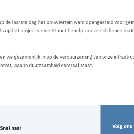
 op de laatste dag het bouwterrein werd opengesteld voor geï
ls op het project verwerkt met behulp van verschillende mate
ten we gezamenlijk in op de verduurzaming van onze infrastru
omst, waarin duurzaamheid centraal staat.
Inhoud geblokkeerd
Accepteer onze cookies om deze inhoud te bekijken.
Wijzig cookie instellingen
Volg ons
Snel naar