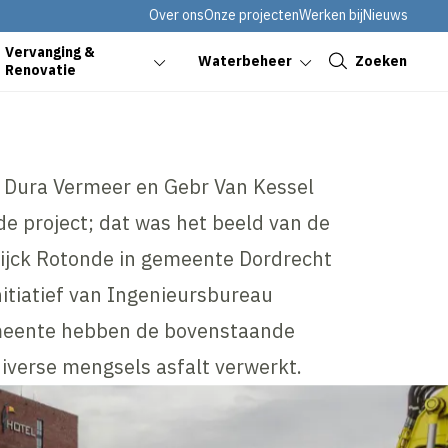
Over ons
Onze projecten
Werken bij
Nieuws
Sluiten
Vervanging &
Zoeken
Waterbeheer
Renovatie
, Dura Vermeer en Gebr Van Kessel
de project; dat was het beeld van de
wijck Rotonde in gemeente Dordrecht
nitiatief van Ingenieursbureau
meente hebben de bovenstaande
iverse mengsels asfalt verwerkt.