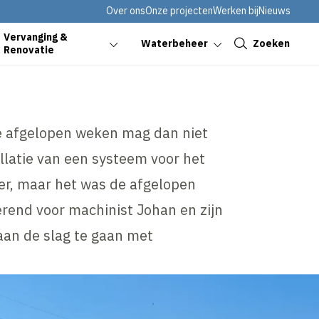
Over ons
Onze projecten
Werken bij
Nieuws
Sluiten
Vervanging &
Zoeken
Waterbeheer
Renovatie
e afgelopen weken mag dan niet
allatie van een systeem voor het
er, maar het was de afgelopen
erend voor machinist Johan en zijn
an de slag te gaan met