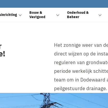
Bouw &
Onderhoud &
inrichting
Vastgoed
Beheer
r
Het zonnige weer van d
e!
direct wijzen op de inst
reguleren van grondwat
periode werkelijk schitt
team om in Dodewaard a
peilgestuurde drainage.