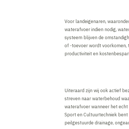
Voor landeigenaren, waaronder
waterafvoer indien nodig, water
systeem blijven de omstandigh
of -toevoer wordt voorkomen, t
productiviteit en kostenbespar
Uiteraard zijn wij ook actief b
streven naar waterbehoud waa
waterafvoer wanneer het echt n
Sport en Cultuurtechniek bent 
peilgestuurde drainage, ongea