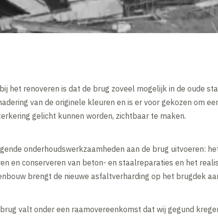
j het renoveren is dat de brug zoveel mogelijk in de oude staa
adering van de originele kleuren en is er voor gekozen om een
erkering gelicht kunnen worden, zichtbaar te maken.
olgende onderhoudswerkzaamheden aan de brug uitvoeren: het
eren en conserveren van beton- en staalreparaties en het real
enbouw brengt de nieuwe asfaltverharding op het brugdek aa
tbrug valt onder een raamovereenkomst dat wij gegund krege