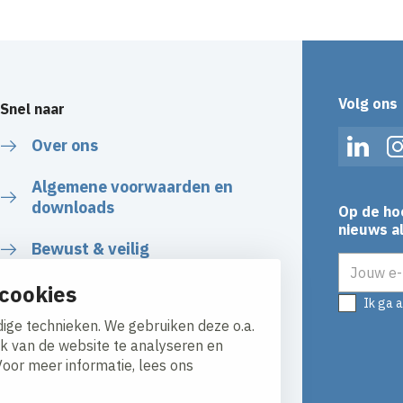
Volg ons
Snel naar
Over ons
Linked
Algemene voorwaarden en
downloads
Op de ho
nieuws al
Bewust & veilig
E-mailadr
Werken bij
cookies
Ik ga 
ige technieken. We gebruiken deze o.a.
ik van de website te analyseren en
Voor meer informatie, lees ons