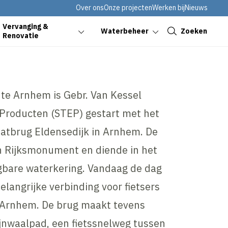
Over ons
Onze projecten
Werken bij
Nieuws
Sluiten
Vervanging &
Zoeken
Waterbeheer
Renovatie
te Arnhem is Gebr. Van Kessel
 Producten (STEP) gestart met het
aatbrug Eldensedijk in Arnhem. De
n Rijksmonument en diende in het
gbare waterkering. Vandaag de dag
elangrijke verbinding voor fietsers
Arnhem. De brug maakt tevens
ijnwaalpad, een fietssnelweg tussen