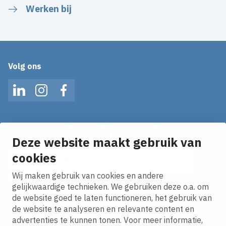
Werken bij
Volg ons
LinkedIn
Instagram
Facebook
Op de hoogte blijven van het laatste nieuws?
Ontvang onze nieuws alerts in je mailbox!
Deze website maakt gebruik van
E-mailadres
cookies
Wij maken gebruik van cookies en andere
Ik ga akkoord met het
privacy statement.
gelijkwaardige technieken. We gebruiken deze o.a. om
de website goed te laten functioneren, het gebruik van
de website te analyseren en relevante content en
advertenties te kunnen tonen. Voor meer informatie,