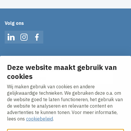
Volg ons
LinkedIn
Instagram
Facebook
Op de hoogte blijven van het laatste nieuws?
Ontvang onze nieuws alerts in je mailbox!
Deze website maakt gebruik van
cookies
E-mailadres
Wij maken gebruik van cookies en andere
Ik ga akkoord met het
privacy statement.
gelijkwaardige technieken. We gebruiken deze o.a. om
de website goed te laten functioneren, het gebruik van
de website te analyseren en relevante content en
advertenties te kunnen tonen. Voor meer informatie,
lees ons
cookiebeleid
.