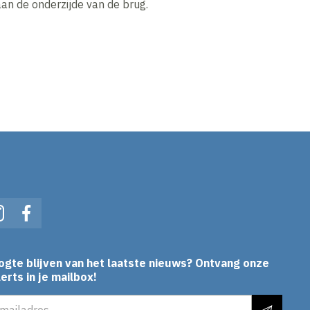
an de onderzijde van de brug.
In
Instagram
Facebook
ogte blijven van het laatste nieuws? Ontvang onze
erts in je mailbox!
es