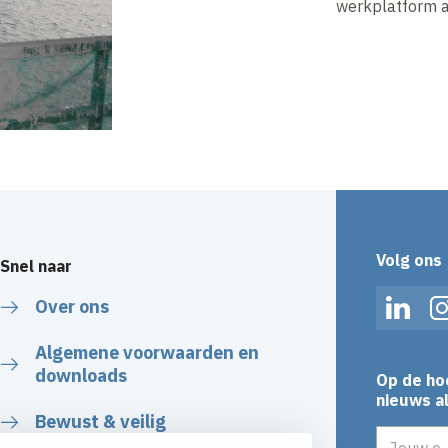
werkplatform a
Volg ons
Snel naar
Over ons
Linked
Algemene voorwaarden en
downloads
Op de ho
nieuws al
Bewust & veilig
E-mailadr