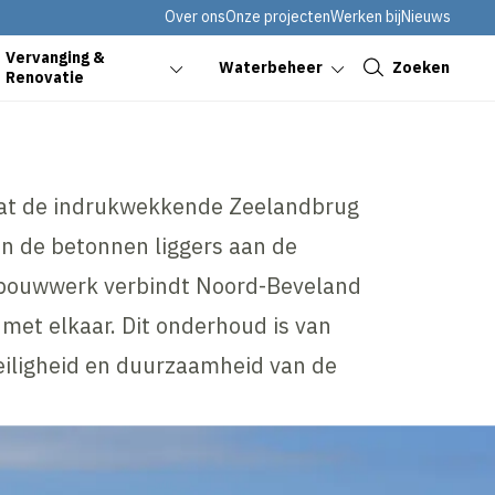
Over ons
Onze projecten
Werken bij
Nieuws
Sluiten
Vervanging &
Zoeken
Waterbeheer
Renovatie
at de indrukwekkende Zeelandbrug
n de betonnen liggers aan de
h bouwwerk verbindt Noord-Beveland
et elkaar. Dit onderhoud is van
eiligheid en duurzaamheid van de