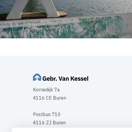
Kornedijk 7a
4116 CE Buren
Postbus 710
4116 ZJ Buren
Tel
0344 - 578 578