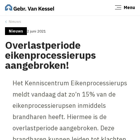
Menu
Sluiten
Nieuws
Nieuws
2 juni 2021
Overlastperiode
eikenprocessierups
aangebroken!
Het Kenniscentrum Eikenprocessierups
meldt vandaag dat zo’n 15% van de
eikenprocessierupsen inmiddels
brandharen heeft. Hiermee is de
overlastperiode aangebroken. Deze
brandharen kunnen leiden tot klachten