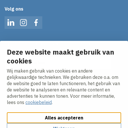
Volg ons
LinkedIn
Instagram
Facebook
Op de hoogte blijven van het laatste nieuws?
Ontvang onze nieuws alerts in je mailbox!
Deze website maakt gebruik van
cookies
E-mailadres
Wij maken gebruik van cookies en andere
Ik ga akkoord met het
privacy statement.
gelijkwaardige technieken. We gebruiken deze o.a. om
de website goed te laten functioneren, het gebruik van
de website te analyseren en relevante content en
advertenties te kunnen tonen. Voor meer informatie,
lees ons
cookiebeleid
.
Alles accepteren
Cookies aanpassen
Cookie beleid
Privacy policy
Responsible disclosure