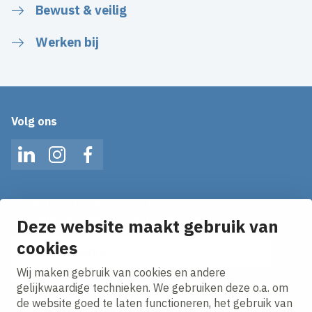
Bewust & veilig
Werken bij
Volg ons
LinkedIn
Instagram
Facebook
Op de hoogte blijven van het laatste nieuws?
Ontvang onze nieuws alerts in je mailbox!
Deze website maakt gebruik van
cookies
E-mailadres
Wij maken gebruik van cookies en andere
Ik ga akkoord met het
privacy statement.
gelijkwaardige technieken. We gebruiken deze o.a. om
de website goed te laten functioneren, het gebruik van