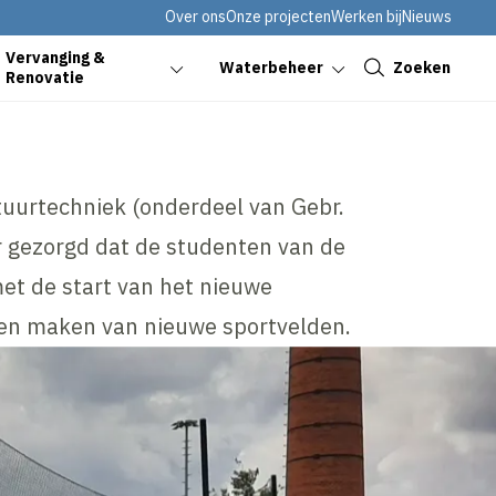
Over ons
Onze projecten
Werken bij
Nieuws
Sluiten
Vervanging &
Zoeken
Waterbeheer
Renovatie
tuurtechniek (onderdeel van Gebr.
r gezorgd dat de studenten van de
met de start van het nieuwe
nen maken van nieuwe sportvelden.