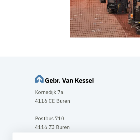
Kornedijk 7a
4116 CE Buren
Postbus 710
4116 ZJ Buren
Tel
0344 - 578 578