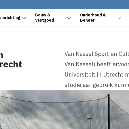
Bouw &
Onderhoud &
inrichting
Vastgoed
Beheer
n
Van Kessel Sport en Cul
trecht
Van Kessel) heeft ervoo
Universiteit in Utrecht 
studiejaar gebruik kun