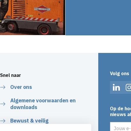
Volg ons
Snel naar
Over ons
Linked
Algemene voorwaarden en
downloads
Op de ho
nieuws al
Bewust & veilig
E-mailadr