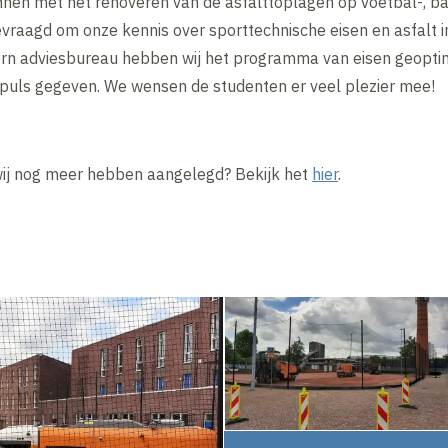
nnen met het renoveren van de asfalttoplagen op voetbal-, ba
vraagd om onze kennis over sporttechnische eisen en asfalt 
rn adviesbureau hebben wij het programma van eisen geopti
impuls gegeven. We wensen de studenten er veel plezier mee!
ij nog meer hebben aangelegd? Bekijk het
hier
.