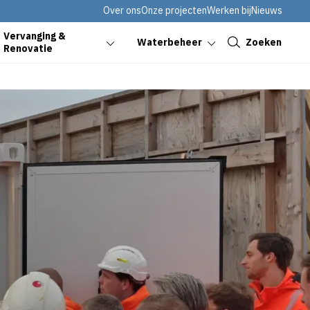
Over ons
Onze projecten
Werken bij
Nieuws
Sluiten
Vervanging &
Zoeken
Waterbeheer
Renovatie