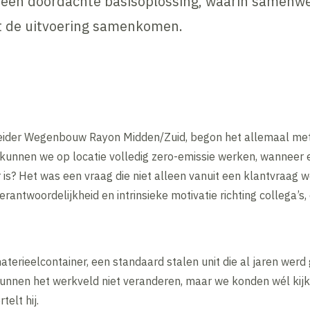
 een doordachte basisoplossing, waarin samenwe
it de uitvoering samenkomen.
sleider Wegenbouw Rayon Midden/Zuid, begon het allemaal me
kunnen we op locatie volledig zero-emissie werken, wanneer 
is? Het was een vraag die niet alleen vanuit een klantvraag 
rantwoordelijkheid en intrinsieke motivatie richting collega’s
erieelcontainer, een standaard stalen unit die al jaren werd g
kunnen het werkveld niet veranderen, maar we konden wél kij
telt hij.