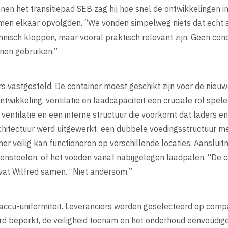
innen het transitiepad SEB zag hij hoe snel de ontwikkelingen 
men elkaar opvolgden. “We vonden simpelweg niets dat echt aa
chnisch kloppen, maar vooral praktisch relevant zijn. Geen con
nen gebruiken.”
 vastgesteld. De container moest geschikt zijn voor de nieuw
wikkeling, ventilatie en laadcapaciteit een cruciale rol spel
 ventilatie en een interne structuur die voorkomt dat laders e
hitectuur werd uitgewerkt: een dubbele voedingsstructuur me
ner veilig kan functioneren op verschillende locaties. Aanslui
stoelen, of het voeden vanaf nabijgelegen laadpalen. “De co
 vat Wilfred samen. “Niet andersom.”
cu-uniformiteit. Leveranciers werden geselecteerd op compati
rd beperkt, de veiligheid toenam en het onderhoud eenvoudig