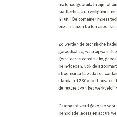
materieelgebruik. In zijn rol b
laadtechniek en veiligheidsnor
hij uit. “De container moest te
onze mensen buiten direct kun
Zo werden de technische kaders
gereedschap, waarbij warmteont
geïsoleerde constructie, goede
beïnvloeden. Ook de stroomarc
stroomcircuits, zodat de contai
standaard 230V tot bouwpadden
de realiteit van het werkveld,”
Daarnaast werd gekozen voor ac
benodigde laders en accu’s we