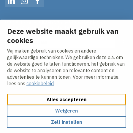
LinkedIn
Instagram
Facebook
Op de hoogte blijven van het laatste nieuws?
Ontvang onze nieuws alerts in je mailbox!
Deze website maakt gebruik van
E-mailadres
cookies
Wij maken gebruik van cookies en andere
Ik ga akkoord met het
privacy statement.
gelijkwaardige technieken. We gebruiken deze o.a. om
de website goed te laten functioneren, het gebruik van
de website te analyseren en relevante content en
advertenties te kunnen tonen. Voor meer informatie,
lees ons
cookiebeleid
.
Alles accepteren
Cookies aanpassen
Cookie beleid
Privacy policy
Responsible disclosure
Weigeren
Zelf instellen