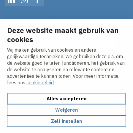
LinkedIn
Instagram
Facebook
Op de hoogte blijven van het laatste nieuws?
Ontvang onze nieuws alerts in je mailbox!
Deze website maakt gebruik van
cookies
E-mailadres
Wij maken gebruik van cookies en andere
Ik ga akkoord met het
privacy statement.
gelijkwaardige technieken. We gebruiken deze o.a. om
de website goed te laten functioneren, het gebruik van
de website te analyseren en relevante content en
advertenties te kunnen tonen. Voor meer informatie,
lees ons
cookiebeleid
.
Alles accepteren
Cookies aanpassen
Cookie beleid
Privacy policy
Responsible disclosure
Weigeren
Zelf instellen