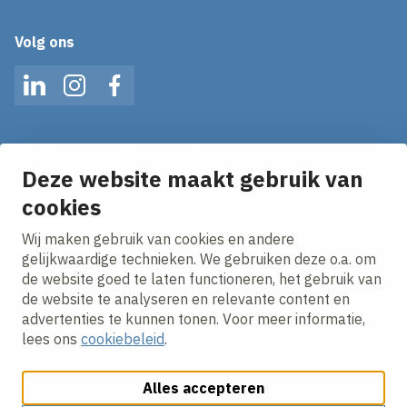
Volg ons
LinkedIn
Instagram
Facebook
Op de hoogte blijven van het laatste nieuws?
Ontvang onze nieuws alerts in je mailbox!
Deze website maakt gebruik van
E-mailadres
cookies
Wij maken gebruik van cookies en andere
Ik ga akkoord met het
privacy statement.
gelijkwaardige technieken. We gebruiken deze o.a. om
de website goed te laten functioneren, het gebruik van
de website te analyseren en relevante content en
advertenties te kunnen tonen. Voor meer informatie,
lees ons
cookiebeleid
.
Alles accepteren
Cookies aanpassen
Cookie beleid
Privacy policy