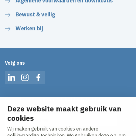
Algemene voorwaarden en downloads
Bewust & veilig
Werken bij
Volg ons
LinkedIn
Instagram
Facebook
Op de hoogte blijven van het laatste nieuws?
Ontvang onze nieuws alerts in je mailbox!
Deze website maakt gebruik van
E-mailadres
cookies
Wij maken gebruik van cookies en andere
Ik ga akkoord met het
privacy statement.
gelijkwaardige technieken. We gebruiken deze o.a. om