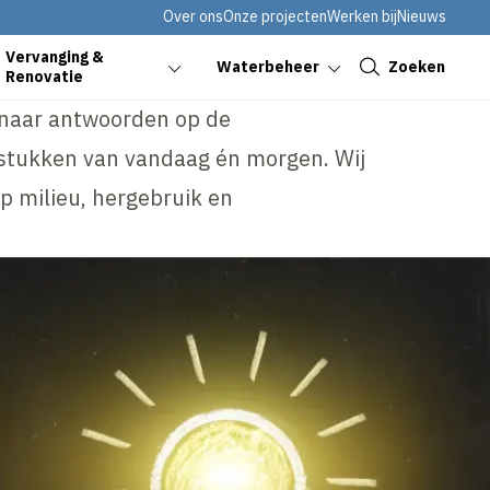
Over ons
Onze projecten
Werken bij
Nieuws
Sluiten
Vervanging &
Zoeken
Waterbeheer
Renovatie
k naar antwoorden op de
stukken van vandaag én morgen. Wij
p milieu, hergebruik en