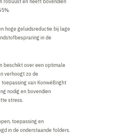
 robuust en heeft bovendien
 55%.
en hoge geluidsreductie bij lage
ndstofbespraring in de
n beschikt over een optimale
en verhoogt zo de
de toepassing van KonwéBright
ting nodig en bovendien
tte stress.
ppen, toepassing en
gd in de onderstaande folders.