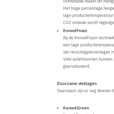
combinatie maakt dit mengs
Het hoge percentage herge
lage productietemperatuur
CO2-emissie wordt tegenge
KonwéFoam
Bij de KonwéFoam-techniek
een lage productietempera
zijn recyclingpercentages 
Vele asfaltsoorten kunnen
geproduceerd.
Duurzame deklagen
Daarnaast zijn er nog diverse
KonwéGreen