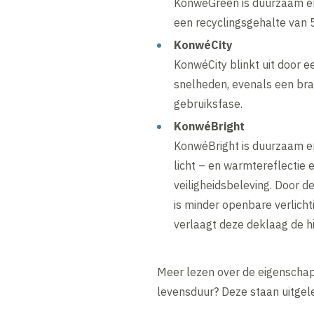
KonwéGreen is duurzaam en
een recyclingsgehalte van
KonwéCity
KonwéCity blinkt uit door e
snelheden, evenals een bra
gebruiksfase.
KonwéBright
KonwéBright is duurzaam e
licht – en warmtereflectie 
veiligheidsbeleving. Door 
is minder openbare verlich
verlaagt deze deklaag de hi
Meer lezen over de eigenscha
levensduur? Deze staan uitgele