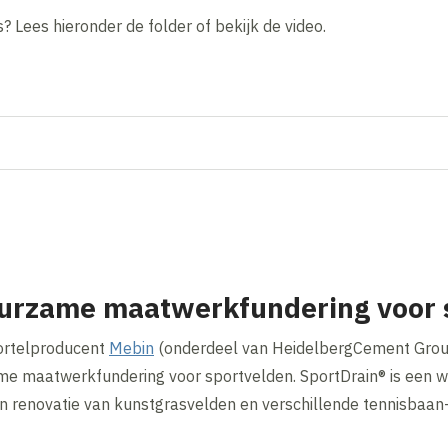
? Lees hieronder de folder of bekijk de video.
Inhoud geblokkeerd
Accepteer onze cookies om deze inhoud te bekijken.
Wijzig cookie instellingen
uurzame maatwerkfundering voor 
ortelproducent
Mebin
(onderdeel van HeidelbergCement Group
rzame maatwerkfundering voor sportvelden. SportDrain® is een
 en renovatie van kunstgrasvelden en verschillende tennisbaa