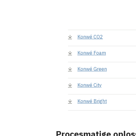
Konwé CO2
Konwé Foam
Konwé Green
Konwé City
Konwé Bright
Procesmatige oplos