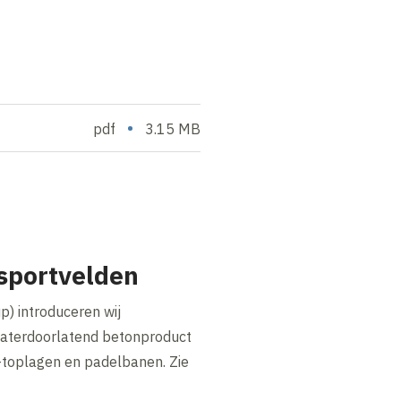
•
pdf
3.15 MB
sportvelden
) introduceren wij
 waterdoorlatend betonproduct
n-toplagen en padelbanen. Zie