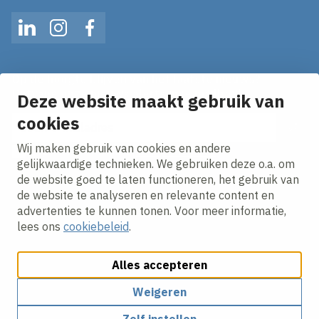
LinkedIn
Instagram
Facebook
Op de hoogte blijven van het laatste nieuws?
Ontvang onze nieuws alerts in je mailbox!
Deze website maakt gebruik van
cookies
E-mailadres
Wij maken gebruik van cookies en andere
Ik ga akkoord met het
privacy statement.
gelijkwaardige technieken. We gebruiken deze o.a. om
de website goed te laten functioneren, het gebruik van
de website te analyseren en relevante content en
advertenties te kunnen tonen. Voor meer informatie,
lees ons
cookiebeleid
.
Alles accepteren
Cookies aanpassen
Cookie beleid
Privacy policy
Responsible disclosure
Weigeren