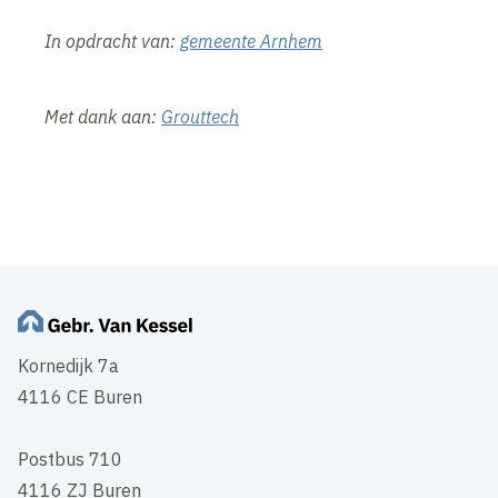
In opdracht van:
gemeente Arnhem
Met dank aan:
Grouttech
Inhoud geblokkeerd
Accepteer onze cookies om deze inhoud te bekijken.
Wijzig cookie instellingen
Kornedijk 7a
4116 CE Buren
Postbus 710
4116 ZJ Buren